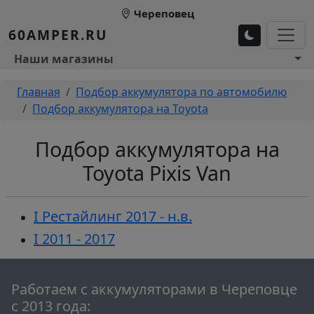
Перейти к основному содержанию
Череповец
60AMPER.RU
Основное меню 1
Наши магазины
Строка навигации
Главная
Подбор аккумулятора по автомобилю
Подбор аккумулятора на Toyota
Подбор аккумулятора на
Toyota Pixis Van
I Рестайлинг 2017 - н.в.
I 2011 - 2017
Работаем с аккумуляторами в Череповце
с 2013 года: