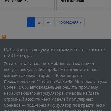
Нет в наличии
Нет в наличии
Нумерация страниц
Текущая страница
Страница
Следующая страница
Последняя страница
1
2
=››
Последняя »
Работаем с аккумуляторами в Череповце
с 2013 года:
Хотите, чтобы ваш автомобиль или мотоцикл
всегда заводился без проблем? Загляните в наш
магазин аккумуляторов в Череповце на
Комсомольской 41 или на Раахе 48! Мы помогли уже
более 10 000 автовладельцев решить проблему
неработающего аккумулятора. У нас вы найдете
огромный ассортимент моделей популярных
брендов — подберем аккумулятор под практически