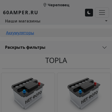
Перейти к основному содержанию
Череповец
60AMPER.RU
Основное меню 1
Наши магазины
Строка навигации
Аккумуляторы
Раскрыть фильтры
TOPLA