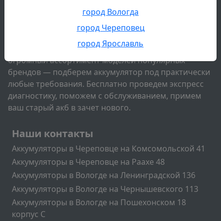
всегда заводился без проблем? Загляните в наш
город Вологда
магазин аккумуляторов в Череповце на
Комсомольской 41 или на Раахе 48! Мы помогли уже
город Череповец
более 10 000 автовладельцев решить проблему
город Ярославль
неработающего аккумулятора. У нас вы найдете
огромный ассортимент моделей популярных
брендов — подберем аккумулятор под практически
любые требования. Бесплатно проведем экспресс
диагностику, поможем с обслуживанием, примем
ваш старый акб в зачет нового.
Подвал
Наши контакты
Аккумуляторы в Череповце на Комсомольской 41
Аккумуляторы в Череповце на Раахе 48
Аккумуляторы в Вологде на Ленинградской 136
Аккумуляторы в Вологде на Чернышевского 113
Аккумуляторы в Вологде на Пошехонском 18
корпус C