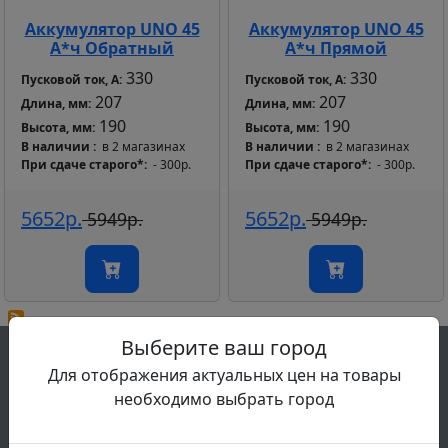
Аккумулятор UNO 45
Аккумулятор UNO 45
А*ч Обратный
А*ч Прямой
330
330
Пусковой ток, А:
Пусковой ток, А:
207
207
Длина, мм:
Длина, мм:
190
190
Высота, мм:
Высота, мм:
В наличии
в 2 магазинах
В наличии
в 2 магазинах
При сдаче старого*
- 300р.
При сдаче старого*
- 300р.
5652р.
5652р.
5949р.
5949р.
Выберите ваш город
Работаем с аккумуляторами в Череповце
Для отображения актуальных цен на товары
с 2013 года:
необходимо выбрать город
Хотите, чтобы ваш автомобиль или мотоцикл