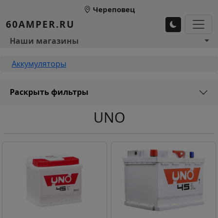
Перейти к основному содержанию
Череповец
60AMPER.RU
Основное меню 1
Наши магазины
Строка навигации
Аккумуляторы
Раскрыть фильтры
UNO