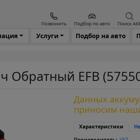
Позвонить
Подбор по авто
Поиск АК
мация
Услуги
Подбор на авто
П
*ч Обратный EFB (5755
Данных аккумул
приносим наш
Характеристики
Н
Производитель
VST