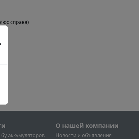
люс справа)
й
нее
о
л2
Меню учётной записи поль
ги
О нашей компании
 бу аккумуляторов
Новости и объявления