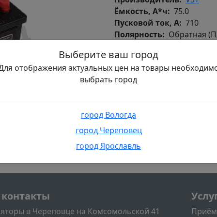
Ёмкость, А*ч
75.0
Пусковой ток, А
710
Полярность
Обратная (П
Тип корпуса
Европейски
Выберите ваш город
Крепление
Нижнее/Верх
Для отображения актуальных цен на товары необходим
Тип клемм
Стандартные
выбрать город
Технология Акб
EFB
Длина, мм
278
Ширина, мм
175
город Вологда
Высота, мм
190
город Череповец
город Ярославль
л
Подва
 контакты
Услу
яторы в Череповце на Комсомольской 41
Приём