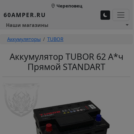
Перейти к основному содержанию
Череповец
60AMPER.RU
Основное меню 1
Наши магазины
Строка навигации
Аккумуляторы
TUBOR
Аккумулятор TUBOR 62 А*ч
Прямой STANDART