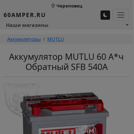
Перейти к основному содержанию
Череповец
60AMPER.RU
Основное меню 1
Наши магазины
Строка навигации
Аккумуляторы
MUTLU
Аккумулятор MUTLU 60 А*ч
Обратный SFB 540А