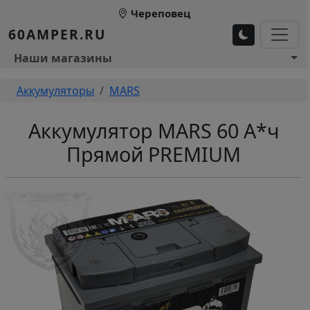
Перейти к основному содержанию
Череповец
60AMPER.RU
Основное меню 1
Наши магазины
Строка навигации
Аккумуляторы
MARS
Аккумулятор MARS 60 А*ч
Прямой PREMIUM